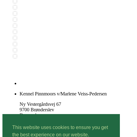
Kennel Pinnmoors v/Marlene Veiss-Pedersen
Ny Vestergårdsvej 67
9700 Brønderslev
Danmark
Tlf. 93 92 38 32
This website uses cookies to ensure you get
the best experience on our website.
marlene@pinnmoors.dk